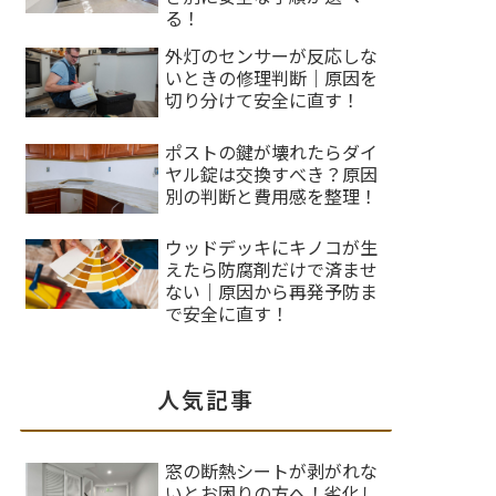
る！
外灯のセンサーが反応しな
いときの修理判断｜原因を
切り分けて安全に直す！
ポストの鍵が壊れたらダイ
ヤル錠は交換すべき？原因
別の判断と費用感を整理！
ウッドデッキにキノコが生
えたら防腐剤だけで済ませ
ない｜原因から再発予防ま
で安全に直す！
人気記事
窓の断熱シートが剥がれな
いとお困りの方へ！劣化し