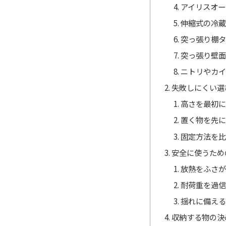
アイリスオー
伸縮式の冷
突っ張り棚
突っ張り壁
ニトリやカ
失敗しにくい選
高さを最初
置く物を先
固定方法を
安全に使うため
放熱をふさ
耐荷重を過
揺れに備え
収納する物の決