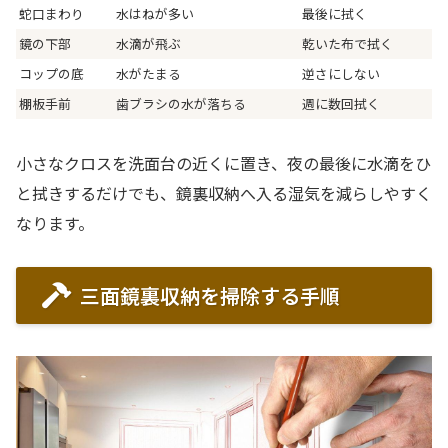
蛇口まわり
水はねが多い
最後に拭く
鏡の下部
水滴が飛ぶ
乾いた布で拭く
コップの底
水がたまる
逆さにしない
棚板手前
歯ブラシの水が落ちる
週に数回拭く
小さなクロスを洗面台の近くに置き、夜の最後に水滴をひ
と拭きするだけでも、鏡裏収納へ入る湿気を減らしやすく
なります。
三面鏡裏収納を掃除する手順