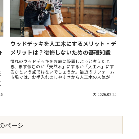
ウッドデッキを人工木にするメリット・デ
ォ
メリットは？後悔しないための基礎知識
憧れのウッドデッキをお庭に設置しようと考えたと
き、まず悩むのが「天然木」にするか「人工木」にす
れ
るかという点ではないでしょうか。最近のリフォーム
が
市場では、お手入れのしやすさから人工木の人気が非
い
常に高まっています。しかし、人工木には特有の性質
か
が...
26
2026.02.25
のページ