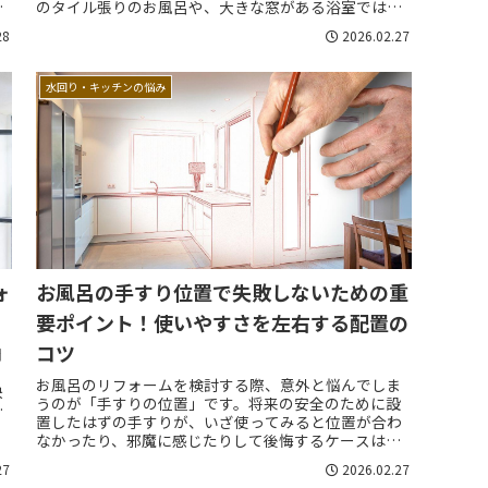
た
のタイル張りのお風呂や、大きな窓がある浴室では、
外の冷気が窓から入り込み、せっかくの湯船の熱も
28
2026.02.27
窓...
水回り・キッチンの悩み
ォ
お風呂の手すり位置で失敗しないための重
要ポイント！使いやすさを左右する配置の
コツ
間
ま
お風呂のリフォームを検討する際、意外と悩んでしま
快
うのが「手すりの位置」です。将来の安全のために設
か
置したはずの手すりが、いざ使ってみると位置が合わ
なかったり、邪魔に感じたりして後悔するケースは少
なくありません。特に浴室は水濡れで滑りやすく、
27
2026.02.27
転...