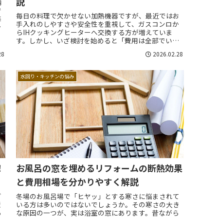
説
納
で
毎日の料理で欠かせない加熱機器ですが、最近ではお
毎
手入れのしやすさや安全性を重視して、ガスコンロか
的
らIHクッキングヒーターへ交換する方が増えていま
す。しかし、いざ検討を始めると「費用は全部でいく
らかかるのか」「200V工事とは何をするのか」と...
28
2026.02.28
水回り・キッチンの悩み
！
お風呂の窓を埋めるリフォームの断熱効果
と費用相場を分かりやすく解説
ざ
冬場のお風呂場で「ヒヤッ」とする寒さに悩まされて
壁
いる方は多いのではないでしょうか。その寒さの大き
あ
な原因の一つが、実は浴室の窓にあります。昔ながら