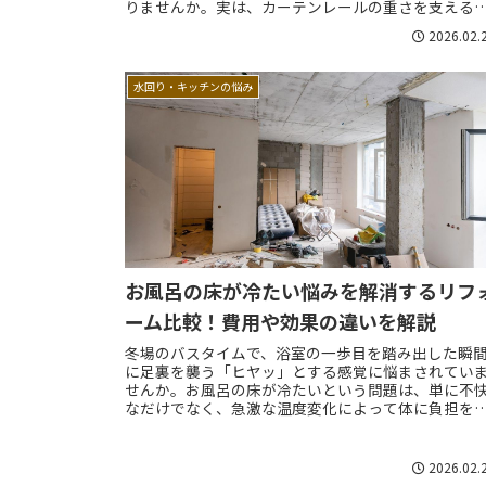
りませんか。実は、カーテンレールの重さを支える
めには、壁の裏側にある「下地」と呼ばれる補強材
2026.02.
を...
水回り・キッチンの悩み
お風呂の床が冷たい悩みを解消するリフ
ーム比較！費用や効果の違いを解説
冬場のバスタイムで、浴室の一歩目を踏み出した瞬
に足裏を襲う「ヒヤッ」とする感覚に悩まされてい
せんか。お風呂の床が冷たいという問題は、単に不
なだけでなく、急激な温度変化によって体に負担を
ける「ヒートショック」のリスクも高めてしまいま
す...
2026.02.