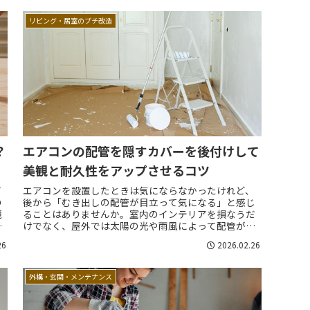
リビング・居室のプチ改造
？
エアコンの配管を隠すカバーを後付けして
美観と耐久性をアップさせるコツ
て
エアコンを設置したときは気にならなかったけれど、
の
後から「むき出しの配管が目立って気になる」と感じ
鏡
ることはありませんか。室内のインテリアを損なうだ
ま
けでなく、屋外では太陽の光や雨風によって配管がボ
.
ロボロになってしまうことも少なくありません。そ
26
2026.02.26
ん...
外構・玄関・メンテナンス