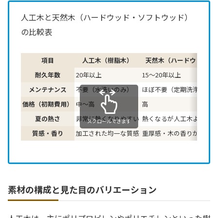
人工木と天然木（ハードウッド・ソフトウッド）
の比較表
項目
人工木（樹脂木）
天然木（ハードウッド）
耐久年数
20年以上
15〜20年以上
メンテナンス
不要（水洗いのみ）
ほぼ不要（定期洗浄）
価格（初期費用）
中〜高
高
夏の熱さ
非常に熱くなりやすい
熱くなるが人工木よりマシ
スクロールできます
質感・香り
加工された均一な質感
重厚感・木の香りがある
素材の構成と見た目のバリエーション
人工木は、主にポリプロピレンやポリエチレンといった樹