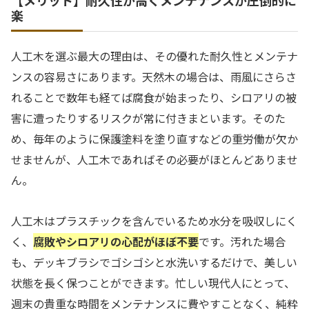
【メリット】耐久性が高くメンテナンスが圧倒的に
楽
人工木を選ぶ最大の理由は、その優れた耐久性とメンテナ
ンスの容易さにあります。天然木の場合は、雨風にさらさ
れることで数年も経てば腐食が始まったり、シロアリの被
害に遭ったりするリスクが常に付きまといます。そのた
め、毎年のように保護塗料を塗り直すなどの重労働が欠か
せませんが、人工木であればその必要がほとんどありませ
ん。
人工木はプラスチックを含んでいるため水分を吸収しにく
く、
腐敗やシロアリの心配がほぼ不要
です。汚れた場合
も、デッキブラシでゴシゴシと水洗いするだけで、美しい
状態を長く保つことができます。忙しい現代人にとって、
週末の貴重な時間をメンテナンスに費やすことなく、純粋