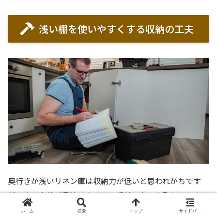
浅い棚を使いやすくする収納の工夫
奥行きが浅いリネン庫は収納力が低いと思われがちです
が、実は全体が見渡しやすく、手前のものを取り出しやす
いという強みがあります。
ホーム
検索
トップ
サイドバー