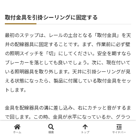
取付金具を引掛シーリングに固定する
最初のステップは、レールの土台となる「取付金具」を天
井の配線器具に固定することです。まず、作業前に必ず壁
の照明スイッチを「切」にしてください。安全を期すなら
ブレーカーを落としても良いでしょう。次に、現在付いて
いる照明器具を取り外します。天井に引掛シーリングが見
える状態になったら、製品に付属している取付金具をセッ
トします。
金具を配線器具の溝に差し込み、右にカチッと音がするま
で回します。この時、金具が水平になっているか、グラつ
きがないかを確認してください。製品によっては、金具を
ホーム
検索
トップ
サイドバー
さらにネジで締め込んで固定するものもあります。この金