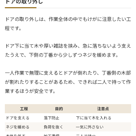
ドアの取り外し
ドアの取り外しは、作業全体の中でもけがに注意したい工
程です。
ドア下に当て木や厚い雑誌を挟み、急に落ちないよう支え
たうえで、下側の丁番から少しずつネジを緩めます。
一人作業で無理に支えるとドアが倒れたり、丁番側の木部
が割れたりすることがあるため、できれば二人で持って作
業するほうが安全です。
工程
目的
注意点
ドアを支える
落下防止
下に当て木を入れる
ネジを緩める
負荷を抜く
一気に外さない
本体を外す
加工準備
二人で持つ