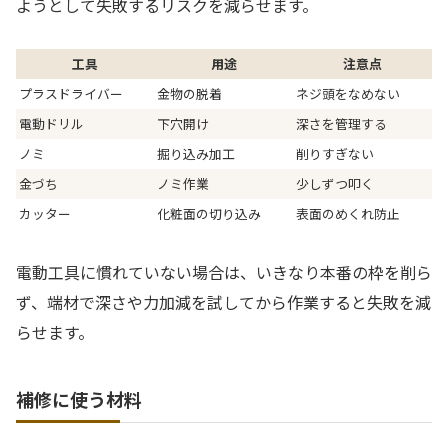
ようとして失敗するリスクを減らせます。
工具
用途
注意点
プラスドライバー
金物の脱着
ネジ頭をなめない
電動ドリル
下穴開け
深さを管理する
ノミ
掘り込み加工
削りすぎない
金づち
ノミ作業
少しずつ叩く
カッター
化粧面の切り込み
表面のめくれ防止
電動工具に慣れていない場合は、いきなり本番の枠を削ら
ず、端材で深さや力加減を試してから作業すると失敗を減
らせます。
補修に使う材料