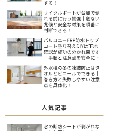
する！
サイクルポートが台風で倒
れる前に行う補強｜危ない
兆候と安全な対策を順番に
判断できる！
バルコニーFRP防水トップ
コート塗り替えDIYは下地
確認が成功の分かれ目です
｜手順と注意点を安全に整
理します！
外水栓の冬の凍結防止はタ
オルとビニールでできる｜
巻き方と失敗しやすい注意
点を具体化！
人気記事
窓の断熱シートが剥がれな