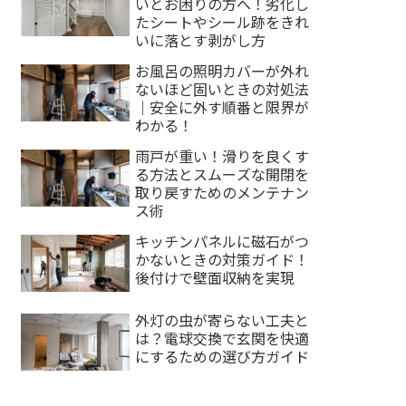
いとお困りの方へ！劣化し
たシートやシール跡をきれ
いに落とす剥がし方
お風呂の照明カバーが外れ
ないほど固いときの対処法
｜安全に外す順番と限界が
わかる！
雨戸が重い！滑りを良くす
る方法とスムーズな開閉を
取り戻すためのメンテナン
ス術
キッチンパネルに磁石がつ
かないときの対策ガイド！
後付けで壁面収納を実現
外灯の虫が寄らない工夫と
は？電球交換で玄関を快適
にするための選び方ガイド