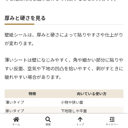
厚みと硬さを見る
壁紙シールは、厚みと硬さによって貼りやすさや仕上がり
が変わります。
薄いシートは壁になじみやすく、角や細かい部分に貼りや
すい反面、空気や下地の凹凸を拾いやすく、剥がすときに
破れやすい場合があります。
特徴
向いている使い方
薄いタイプ
小物や狭い面
厚いタイプ
下地隠しや平面
硬いタイプ
直線的な面
ホーム
検索
トップ
サイドバー
柔らかいタイプ
角や曲面