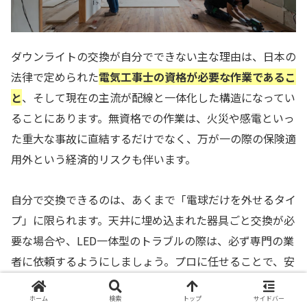
ダウンライトの交換が自分でできない主な理由は、日本の
法律で定められた
電気工事士の資格が必要な作業であるこ
と
、そして現在の主流が配線と一体化した構造になってい
ることにあります。無資格での作業は、火災や感電といっ
た重大な事故に直結するだけでなく、万が一の際の保険適
用外という経済的リスクも伴います。
自分で交換できるのは、あくまで「電球だけを外せるタイ
プ」に限られます。天井に埋め込まれた器具ごと交換が必
要な場合や、LED一体型のトラブルの際は、必ず専門の業
者に依頼するようにしましょう。プロに任せることで、安
全性の確保はもちろん、お部屋の用途に合わせた最適なラ
イティングの提案も受けることができます。
ホーム
検索
トップ
サイドバー