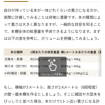
自分が持っている本が一体どれくらいの重さになるのか、
実際に計算してみることは非常に重要です。本の種類によ
って重さは大きく異なりますが、一般的な目安を知ること
で、本棚全体の総重量を予測できるようになります。まず
は以下の表を参考に、ボリュームを把握してみましょう。
本の種類
1冊あたりの目安重量
棚1メートルあたりの重量（目
文庫本・新書
約150g〜200g
約30kg〜40kg
単行本（四六判）
約300g〜500g
約40kg〜60kg
A4判雑誌・図鑑
約700g〜1kg以上
約80kg〜100kg以上
スクロールできます
もし、横幅が3メートル、高さが2.4メートル（8段程度）
の壁一面本棚を作るとしましょう。そこに雑誌や大型本を
びっしりと並べた場合、本だけで1トン近い重さになる計