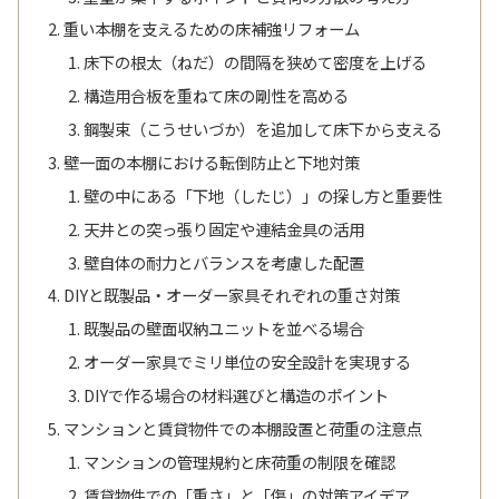
重い本棚を支えるための床補強リフォーム
床下の根太（ねだ）の間隔を狭めて密度を上げる
構造用合板を重ねて床の剛性を高める
鋼製束（こうせいづか）を追加して床下から支える
壁一面の本棚における転倒防止と下地対策
壁の中にある「下地（したじ）」の探し方と重要性
天井との突っ張り固定や連結金具の活用
壁自体の耐力とバランスを考慮した配置
DIYと既製品・オーダー家具それぞれの重さ対策
既製品の壁面収納ユニットを並べる場合
オーダー家具でミリ単位の安全設計を実現する
DIYで作る場合の材料選びと構造のポイント
マンションと賃貸物件での本棚設置と荷重の注意点
マンションの管理規約と床荷重の制限を確認
賃貸物件での「重さ」と「傷」の対策アイデア