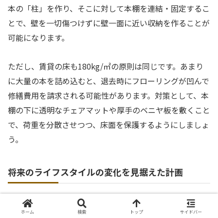
本の「柱」を作り、そこに対して本棚を連結・固定するこ
とで、壁を一切傷つけずに壁一面に近い収納を作ることが
可能になります。
ただし、賃貸の床も180kg/㎡の原則は同じです。あまり
に大量の本を詰め込むと、退去時にフローリングが凹んで
修繕費用を請求される可能性があります。対策として、本
棚の下に透明なチェアマットや厚手のベニヤ板を敷くこと
で、荷重を分散させつつ、床面を保護するようにしましょ
う。
将来のライフスタイルの変化を見据えた計画
集合住宅は、戸建てに比べてスペースが限られていること
ホーム
検索
トップ
サイドバー
が多いものです。壁一面を本棚に占拠してしまうと、将