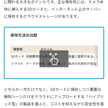
に関わる大きなポイントです。主な保存先には、カメラ本
体に挿入するSDカードと、インターネット上のサーバー
に保存するクラウドストレージがあります。
保存方法の比較
保存先
メリット
デメ
SDカード
月額費用がかからない
容量に限界がある、カメラ
クラウド
データが安全（盗難に強い）
毎月の利用料が発生するこ
スクロールできます
どちらか一方だけでなく、SDカードに保存しつつ重要な
検知シーンだけをクラウドにアップロードする「ハイブリ
ッド型」の製品を選ぶと、コストを抑えながら安全性を高