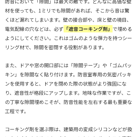
防音において「隙間」は最大の敵です。どんなに高価な壁
材を使っても、1ミリでも隙間があれば、そこから音は驚
くほど漏れてしまいます。壁の接合部や、床と壁の境目、
電気配線の穴などは、必ず
「遮音コーキング剤」
で埋める
ようにしてください。これはゴムのような弾力を持つシー
リング材で、隙間を密閉する役割があります。
また、ドアや窓の開口部には「隙間テープ」や「ゴムパッ
キン」を隙間なく貼り付けます。防音室専用の気密パッキ
ンを使用すると、ドアを閉めた際の状態がより強固にな
り、遮音性が格段にアップします。地味な作業ですが、こ
の丁寧な隙間埋めこそが、防音性能を左右する最も重要な
工程です。
コーキング剤を選ぶ際は、建築用の変成シリコンなどが扱