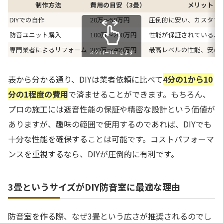
制作方法
費用の目安（3畳）
メリット
DIYでの自作
20万〜50万円
圧倒的に安い、カスタマ
防音ユニット購入
100万〜200万円
性能が保証されている、
専門業者によるリフォーム
200万〜400万円
最高レベルの性能、安心
スクロールできます
表から分かる通り、DIYは業者依頼に比べて
4分の1から10
分の1程度の費用
で済ませることができます。もちろん、
プロの施工には遮音性能の保証や精密な設計という価値が
ありますが、趣味の範囲で使用するのであれば、DIYでも
十分な性能を確保することは可能です。コストパフォーマ
ンスを重視するなら、DIYが圧倒的に有利です。
3畳というサイズがDIY防音室に最適な理由
防音室を作る際、なぜ3畳という広さが推奨されるのでし