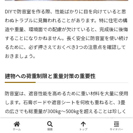
DIYで防音室を作る際、性能ばかりに目を向けていると思
わぬトラブルに見舞われることがあります。特に住宅の構
造や重量、環境面での配慮が欠けていると、完成後に後悔
することになりかねません。長く安全に防音室を使い続け
るために、必ず押さえておくべき3つの注意点を確認して
おきましょう。
建物への荷重制限と重量対策の重要性
防音室は、遮音性能を高めるために重い材料を大量に使用
します。石膏ボードや遮音シートを何枚も重ねると、3畳
の広さでも総重量が300kg〜500kgを超えることは珍しく
ありません。日本の一般的な住宅（特に木造や賃貸）で
は、床の積載荷重は1平方メートルあたり180kg程度と定
ホーム
検索
トップ
サイドバー