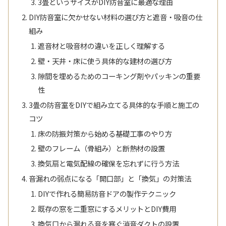
3畳というサイズがDIY防音室に最適な理由
DIY防音室に欠かせない材料の選び方と遮音・吸音の仕
組み
遮音材と吸音材の違いを正しく理解する
壁・天井・床に使う具体的な建材の選び方
隙間を埋めるためのコーキング剤やパッキンの重要
性
3畳の防音室をDIYで組み立てる具体的な手順と施工の
コツ
床の防振対策から始める基礎工事のやり方
壁のフレーム（骨組み）と断熱材の設置
換気扇と電気配線の確保を忘れずに行う方法
音漏れの弱点になる「開口部」と「換気」の対策法
DIYで作れる簡易防音ドアの製作テクニック
既存の窓を二重窓にするメリットとDIY費用
換気口から漏れる音を塞ぐ消音ダクトの設置