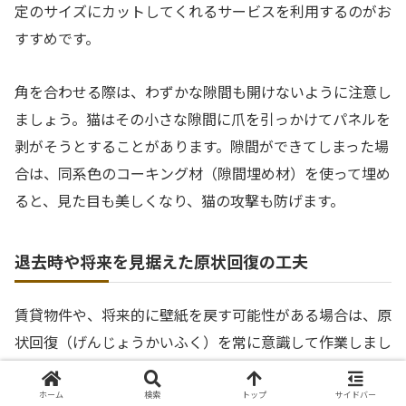
定のサイズにカットしてくれるサービスを利用するのがお
すすめです。
角を合わせる際は、わずかな隙間も開けないように注意し
ましょう。猫はその小さな隙間に爪を引っかけてパネルを
剥がそうとすることがあります。隙間ができてしまった場
合は、同系色のコーキング材（隙間埋め材）を使って埋め
ると、見た目も美しくなり、猫の攻撃も防げます。
退去時や将来を見据えた原状回復の工夫
賃貸物件や、将来的に壁紙を戻す可能性がある場合は、原
状回復（げんじょうかいふく）を常に意識して作業しまし
ょう。強力な両面テープを壁紙に直接貼ると、剥がす時に
壁紙の表面が一緒に剥がれてしまいます。これを防ぐため
ホーム
検索
トップ
サイドバー