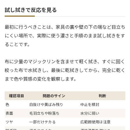
試し拭きで反応を見る
最初に行うべきことは、家具の裏や壁の下の端など目立ち
にくい場所で、実際に使う濃さと手順のまま試し拭きをす
ることです。
布に少量のマジックリンを含ませて軽く拭き、すぐに固く
絞った布で水拭きし、最後に乾拭きしてから、完全に乾く
まで色や質感の変化を観察します。
確認項目
問題のサイン
判断
色
白抜けや黄ばみ残り
中止を検討
表面
毛羽立ちや粉落ち
水分に弱い
ツヤ
一部だけテカる
広範囲使用は注意