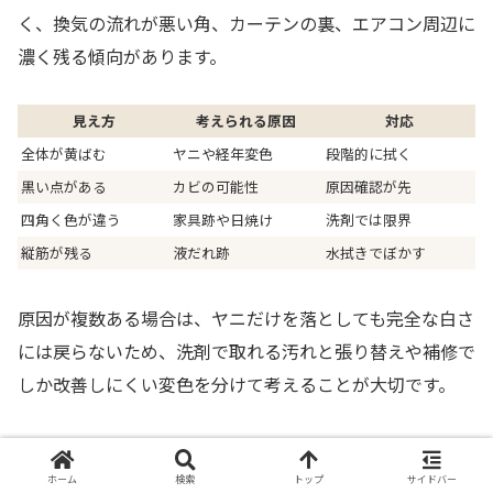
く、換気の流れが悪い角、カーテンの裏、エアコン周辺に
濃く残る傾向があります。
見え方
考えられる原因
対応
全体が黄ばむ
ヤニや経年変色
段階的に拭く
黒い点がある
カビの可能性
原因確認が先
四角く色が違う
家具跡や日焼け
洗剤では限界
縦筋が残る
液だれ跡
水拭きでぼかす
原因が複数ある場合は、ヤニだけを落としても完全な白さ
には戻らないため、洗剤で取れる汚れと張り替えや補修で
しか改善しにくい変色を分けて考えることが大切です。
強くこすらない
ホーム
検索
トップ
サイドバー