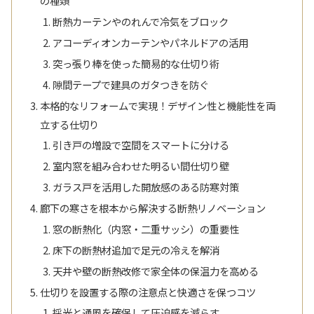
の種類
断熱カーテンやのれんで冷気をブロック
アコーディオンカーテンやパネルドアの活用
突っ張り棒を使った簡易的な仕切り術
隙間テープで建具のガタつきを防ぐ
本格的なリフォームで実現！デザイン性と機能性を両
立する仕切り
引き戸の増設で空間をスマートに分ける
室内窓を組み合わせた明るい間仕切り壁
ガラス戸を活用した開放感のある防寒対策
廊下の寒さを根本から解決する断熱リノベーション
窓の断熱化（内窓・二重サッシ）の重要性
床下の断熱材追加で足元の冷えを解消
天井や壁の断熱改修で家全体の保温力を高める
仕切りを設置する際の注意点と快適さを保つコツ
採光と通風を確保して圧迫感を減らす