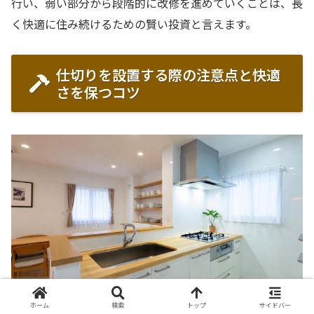
行い、弱い部分から段階的に改修を進めていくことは、長
く快適に住み続けるための賢い投資と言えます。
仕切りを設置する際の注意点と快適
さを保つコツ
ホーム
検索
トップ
サイドバー
廊下に仕切りを設ける際、単に冷気を遮断することだけを