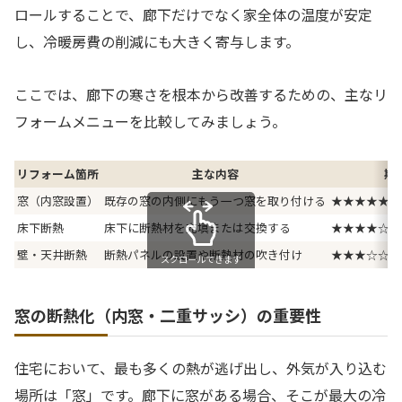
ロールすることで、廊下だけでなく家全体の温度が安定
し、冷暖房費の削減にも大きく寄与します。
ここでは、廊下の寒さを根本から改善するための、主なリ
フォームメニューを比較してみましょう。
リフォーム箇所
主な内容
期
窓（内窓設置）
既存の窓の内側にもう一つ窓を取り付ける
★★★★★（
床下断熱
床下に断熱材を充填または交換する
★★★★☆（
壁・天井断熱
断熱パネルの設置や断熱材の吹き付け
★★★☆☆（
スクロールできます
窓の断熱化（内窓・二重サッシ）の重要性
住宅において、最も多くの熱が逃げ出し、外気が入り込む
場所は「窓」です。廊下に窓がある場合、そこが最大の冷