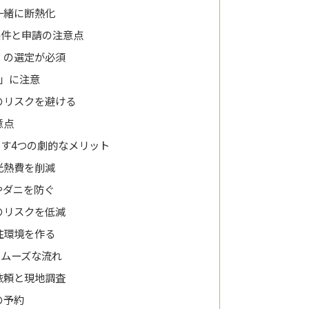
一緒に断熱化
条件と申請の注意点
」の選定が必須
」に注意
のリスクを避ける
意点
す4つの劇的なメリット
光熱費を削減
やダニを防ぐ
のリスクを低減
住環境を作る
スムーズな流れ
依頼と現地調査
の予約