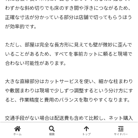
わずかな斜め切りでも床のすき間や浮きにつながるため、
正確な寸法が分かっている部分は店舗で切ってもらうほう
が効率的です。
ただし、部屋は完全な長方形に見えても壁が微妙に歪んで
いることがあるため、すべてを事前カットに頼ると現場で
合わない可能性があります。
大きな直線部分はカットサービスを使い、細かな柱まわり
や敷居まわりは現場で少しずつ調整するという分け方にす
ると、作業精度と費用のバランスを取りやすくなります。
交通手段がない場合は配送費も含めて比較し、ネット購入
と店舗購入のどちらが総額で安いかを見てから選ぶと余計
ホーム
検索
トップ
サイドバー
な出費を避けられます。