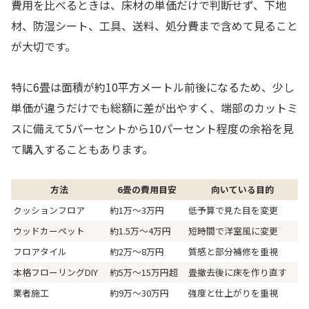
費用を比べるときは、床材の単価だけで判断せず、下地
材、防湿シート、工具、送料、処分費まで含めて見ること
が大切です。
特に6畳は面積が約10平方メートル前後になるため、少し
単価が違うだけでも総額に差が出やすく、端部のカットミ
スに備えて5パーセントから10パーセント程度の余裕を見
て購入することもあります。
方法
6畳の費用目安
向いている目的
クッションフロア
約1万〜3万円
低予算で見た目を変更
ウッドカーペット
約1.5万〜4万円
短時間で洋室風に変更
フロアタイル
約2万〜8万円
質感と部分補修を重視
本格フローリングDIY
約5万〜15万円超
畳撤去後に床を作り直す
業者施工
約9万〜30万円
強度と仕上がりを重視