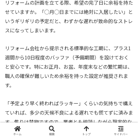
リフォームの計画を立てる際、希望の完了日に余裕を持た
せていますか。「◯月◯日までには絶対に入居したい」と
いうギリギリの予定だと、わずかな遅れが致命的なストレ
スになってしまいます。
リフォーム会社から提示される標準的な工期に、プラス1
週間から10日程度のバッファ（予備期間）を設けておく
と安心です。特にお正月、お盆、年度末などの繁忙期は、
職人の確保が難しいため余裕を持った設定が推奨されま
す。
「予定より早く終わればラッキー」くらいの気持ちで構え
ていれば、多少の天候不良による遅れでも慌てずに済みま
す。焦りは禁物ですので、業者とも相談しながら現実的な
スケジュールを組むようにしましょう。
ホーム
検索
トップ
サイドバー