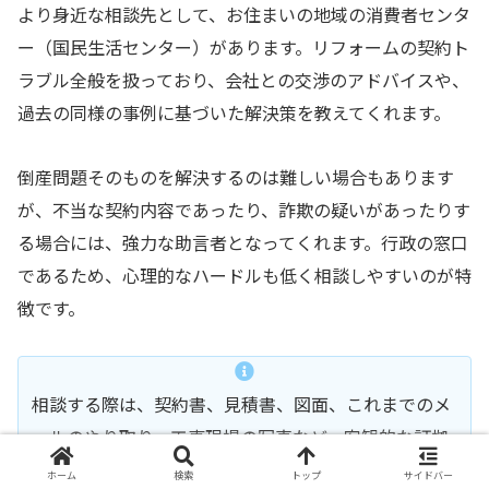
より身近な相談先として、お住まいの地域の消費者センタ
ー（国民生活センター）があります。リフォームの契約ト
ラブル全般を扱っており、会社との交渉のアドバイスや、
過去の同様の事例に基づいた解決策を教えてくれます。
倒産問題そのものを解決するのは難しい場合もあります
が、不当な契約内容であったり、詐欺の疑いがあったりす
る場合には、強力な助言者となってくれます。行政の窓口
であるため、心理的なハードルも低く相談しやすいのが特
徴です。
相談する際は、契約書、見積書、図面、これまでのメ
ールのやり取り、工事現場の写真など、客観的な証拠
となる資料をすべて手元に用意しておきましょう。資
ホーム
検索
トップ
サイドバー