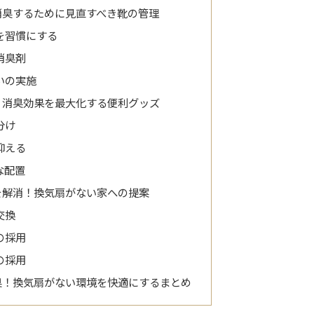
消臭するために見直すべき靴の管理
を習慣にする
消臭剤
いの実施
！消臭効果を最大化する便利グッズ
分け
抑える
な配置
を解消！換気扇がない家への提案
交換
の採用
の採用
臭！換気扇がない環境を快適にするまとめ