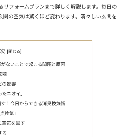
るリフォームプランまで詳しく解説します。毎日の
玄関の空気は驚くほど変わります。清々しい玄関を
次
扇がないことで起こる問題と原因
繁殖
ビの影響
ったニオイ」
通す！今日からできる消臭換気術
2点換気」
に空気を回す
する