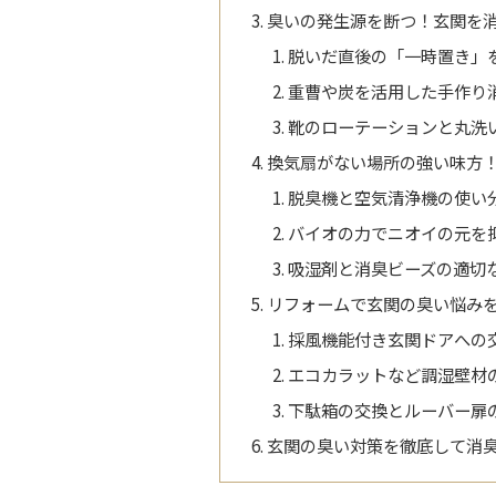
臭いの発生源を断つ！玄関を
脱いだ直後の「一時置き」
重曹や炭を活用した手作り
靴のローテーションと丸洗
換気扇がない場所の強い味方
脱臭機と空気清浄機の使い
バイオの力でニオイの元を
吸湿剤と消臭ビーズの適切
リフォームで玄関の臭い悩み
採風機能付き玄関ドアへの
エコカラットなど調湿壁材
下駄箱の交換とルーバー扉
玄関の臭い対策を徹底して消