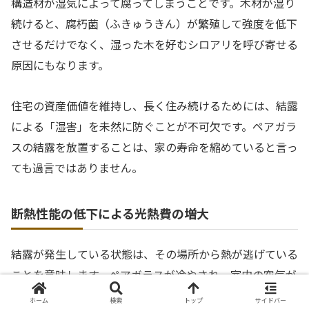
構造材が湿気によって腐ってしまうことです。木材が湿り
続けると、腐朽菌（ふきゅうきん）が繁殖して強度を低下
させるだけでなく、湿った木を好むシロアリを呼び寄せる
原因にもなります。
住宅の資産価値を維持し、長く住み続けるためには、結露
による「湿害」を未然に防ぐことが不可欠です。ペアガラ
スの結露を放置することは、家の寿命を縮めていると言っ
ても過言ではありません。
断熱性能の低下による光熱費の増大
結露が発生している状態は、その場所から熱が逃げている
ことを意味します。ペアガラスが冷やされ、室内の空気が
冷やされることで、暖房効率は著しく低下します。設定温
ホーム
検索
トップ
サイドバー