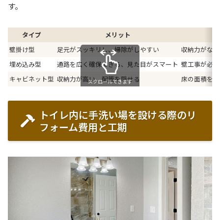
す。
タイプ
メリット
壁掛け型
足元がスッキリし、掃除がしやすい
収納力がない
埋め込み型
通路を広く確保できる、見た目がスマート
壁工事が必要
キャビネット型
収納力が高い、配管を隠せる
床の面積を占
スクロールできます
トイレ内に手洗い場を設ける際のリ
フォーム費用と工期