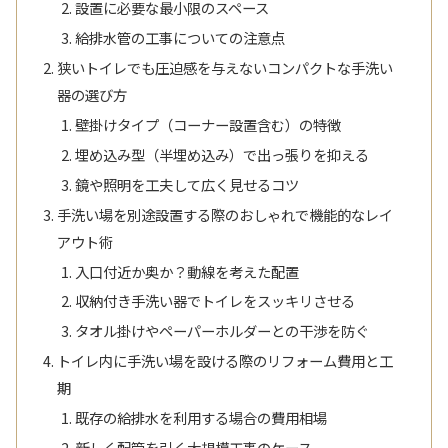
設置に必要な最小限のスペース
給排水管の工事についての注意点
狭いトイレでも圧迫感を与えないコンパクトな手洗い
器の選び方
壁掛けタイプ（コーナー設置含む）の特徴
埋め込み型（半埋め込み）で出っ張りを抑える
鏡や照明を工夫して広く見せるコツ
手洗い場を別途設置する際のおしゃれで機能的なレイ
アウト術
入口付近か奥か？動線を考えた配置
収納付き手洗い器でトイレをスッキリさせる
タオル掛けやペーパーホルダーとの干渉を防ぐ
トイレ内に手洗い場を設ける際のリフォーム費用と工
期
既存の給排水を利用する場合の費用相場
新しく配管を引く大規模工事のケース