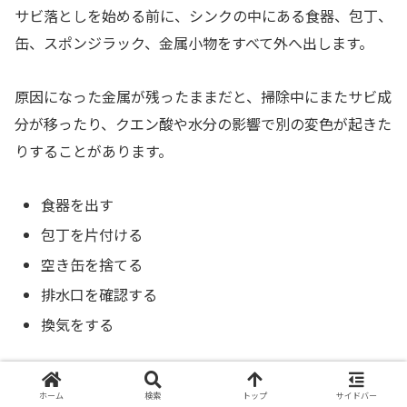
サビ落としを始める前に、シンクの中にある食器、包丁、
缶、スポンジラック、金属小物をすべて外へ出します。
原因になった金属が残ったままだと、掃除中にまたサビ成
分が移ったり、クエン酸や水分の影響で別の変色が起きた
りすることがあります。
食器を出す
包丁を片付ける
空き缶を捨てる
排水口を確認する
換気をする
その後、台所用中性洗剤で全体を洗い、油分やぬめりを落
ホーム
検索
トップ
サイドバー
としてからサビ落としに入ると、道具の効果が出やすくな