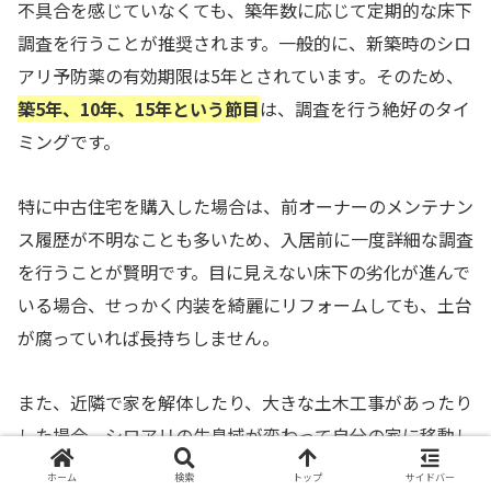
不具合を感じていなくても、築年数に応じて定期的な床下
調査を行うことが推奨されます。一般的に、新築時のシロ
アリ予防薬の有効期限は5年とされています。そのため、
築5年、10年、15年という節目
は、調査を行う絶好のタイ
ミングです。
特に中古住宅を購入した場合は、前オーナーのメンテナン
ス履歴が不明なことも多いため、入居前に一度詳細な調査
を行うことが賢明です。目に見えない床下の劣化が進んで
いる場合、せっかく内装を綺麗にリフォームしても、土台
が腐っていれば長持ちしません。
また、近隣で家を解体したり、大きな土木工事があったり
した場合、シロアリの生息域が変わって自分の家に移動し
てくることもあります。周辺環境の変化があった際も、予
ホーム
検索
トップ
サイドバー