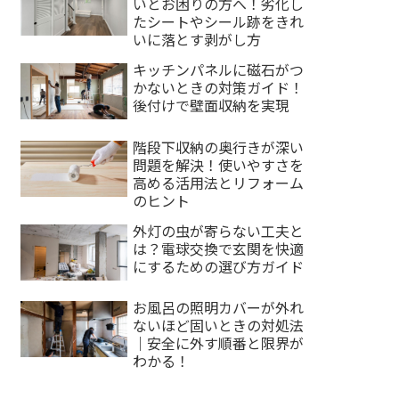
いとお困りの方へ！劣化し
たシートやシール跡をきれ
いに落とす剥がし方
キッチンパネルに磁石がつ
かないときの対策ガイド！
後付けで壁面収納を実現
階段下収納の奥行きが深い
問題を解決！使いやすさを
高める活用法とリフォーム
のヒント
外灯の虫が寄らない工夫と
は？電球交換で玄関を快適
にするための選び方ガイド
お風呂の照明カバーが外れ
ないほど固いときの対処法
｜安全に外す順番と限界が
わかる！