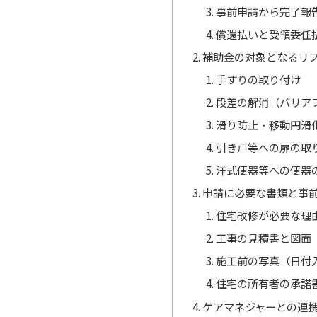
事前申請から完了報
償還払いと受領委任
補助金の対象となるリ
手すりの取り付け
段差の解消（バリア
滑り防止・移動円滑
引き戸等への扉の取
洋式便器等への便器
申請に必要な書類と事
住宅改修が必要な理
工事の見積書と図面
施工前の写真（日付
住宅の所有者の承諾
ケアマネジャーとの連