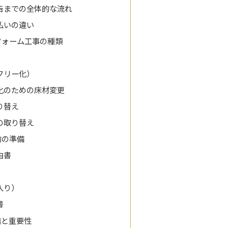
告までの全体的な流れ
払いの違い
フォーム工事の種類
フリー化）
化のための床材変更
り替え
の取り替え
前の準備
由書
入り）
書
携と重要性