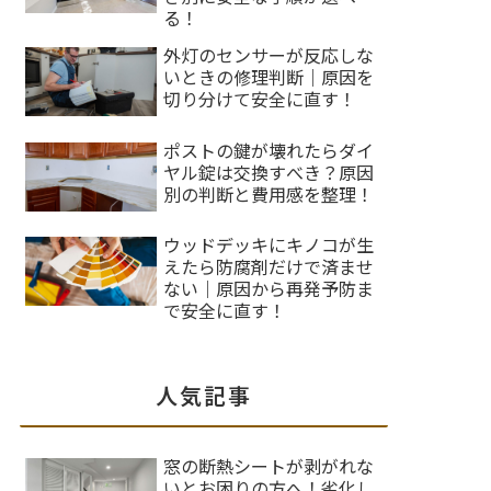
る！
外灯のセンサーが反応しな
いときの修理判断｜原因を
切り分けて安全に直す！
ポストの鍵が壊れたらダイ
ヤル錠は交換すべき？原因
別の判断と費用感を整理！
ウッドデッキにキノコが生
えたら防腐剤だけで済ませ
ない｜原因から再発予防ま
で安全に直す！
人気記事
窓の断熱シートが剥がれな
いとお困りの方へ！劣化し