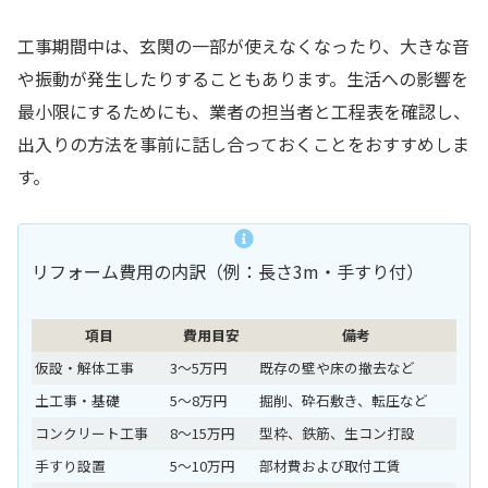
工事期間中は、玄関の一部が使えなくなったり、大きな音
や振動が発生したりすることもあります。生活への影響を
最小限にするためにも、業者の担当者と工程表を確認し、
出入りの方法を事前に話し合っておくことをおすすめしま
す。
リフォーム費用の内訳（例：長さ3m・手すり付）
項目
費用目安
備考
仮設・解体工事
3〜5万円
既存の壁や床の撤去など
土工事・基礎
5〜8万円
掘削、砕石敷き、転圧など
コンクリート工事
8〜15万円
型枠、鉄筋、生コン打設
手すり設置
5〜10万円
部材費および取付工賃